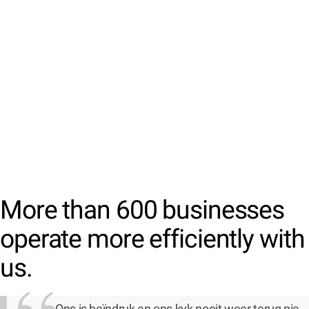
More than 600 businesses
operate more efficiently with
us.
Ons is beïndruk en ons kyk nooit weer terug nie