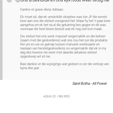
Dankie vir goeie diens Adriaan.
Ek moet sê, dat ek verskriklik skepties was toe JP die eerste
keer aan ons die stelsel voorgestel het. Maar hy het ‘n paar keer
aangehou en ek het na al die gekarring bes gegee en dit was
voorwaar die heel beste besluit wat ek nog ooit kon maak.
Die stelsel het ons werk massief vergemaklik en die beheer
(saam met die geskiedenis) wat ons nou het oor die produkte
het ure en ure se gekrap tussen manuele werkkaarte en
naslaan van herstelgeskiedenis so vergemaklik dat ek in my
dag des lewens nie weer met daardie arkaïese stelsel
opgeskeep wil sit nie.
Baie dankie vir die wysigings wat gedoen is oor die verloop van
byna drie jaar.
Sarel Botha - All Power
AQUA O2 / BIG RED